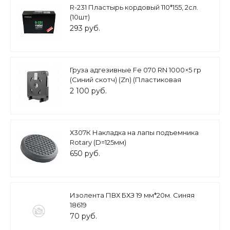
R-231 Пластырь кордовый 110*155, 2сл.
(10шт)
293 руб.
Груза адгезивные Fe 070 RN 1000×5 гр
(Синий скотч) (Zn) (Пластиковая
кассета)
2 100 руб.
Х307К Накладка на лапы подъемника
Rotary (D=125мм)
650 руб.
Изолента ПВХ БХЗ 19 мм*20м. Синяя
18619
70 руб.