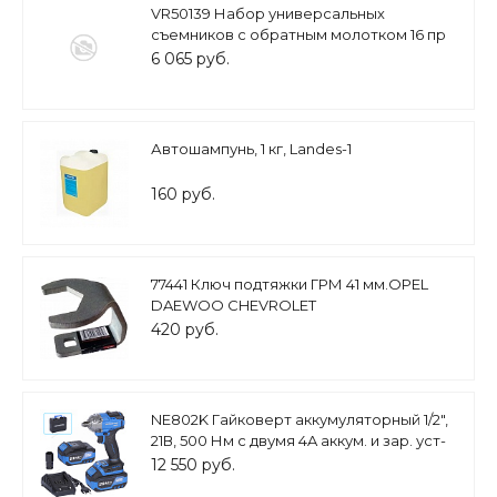
VR50139 Набор универсальных
съемников с обратным молотком 16 пр
6 065 руб.
Автошампунь, 1 кг, Landes-1
160 руб.
77441 Ключ подтяжки ГРМ 41 мм.OPEL
DAEWOO CHEVROLET
420 руб.
NE802K Гайковерт аккумуляторный 1/2",
21В, 500 Нм с двумя 4A аккум. и зар. уст-
вом, в кейсе
12 550 руб.