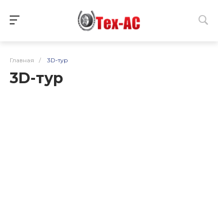
Главная
/
3D-тур
3D-тур