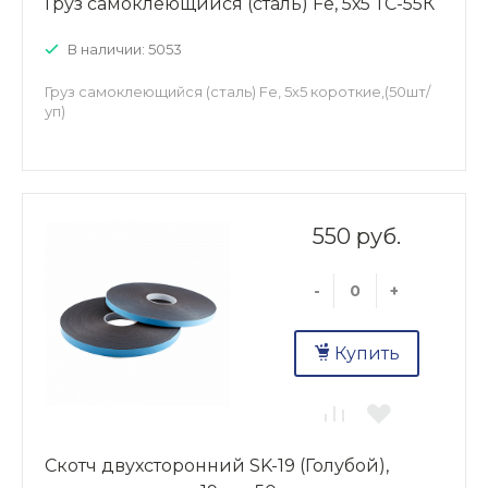
Груз самоклеющийся (сталь) Fe, 5х5 ТС-55К
В наличии: 5053
Груз самоклеющийся (сталь) Fe, 5х5 короткие,(50шт/
уп)
550 руб.
-
+
Купить
Скотч двухсторонний SK-19 (Голубой),