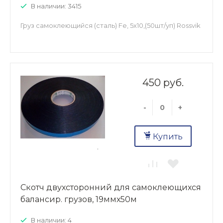
В наличии: 3415
Груз самоклеющийся (сталь) Fe, 5х10,(50шт/уп) Rossvik
450 руб.
-
+
Купить
Скотч двухсторонний для самоклеющихся
балансир. грузов, 19ммх50м
В наличии: 4