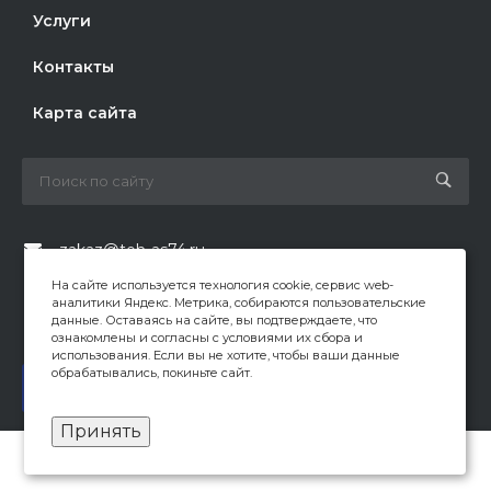
Услуги
Контакты
Карта сайта
zakaz@teh-as74.ru
На сайте используется технология cookie, сервис web-
+7 (351) 214-14-74
аналитики Яндекс. Метрика, собираются пользовательские
данные. Оставаясь на сайте, вы подтверждаете, что
г. Челябинск, ул. Барбюса, 2
ознакомлены и согласны с условиями их сбора и
использования. Если вы не хотите, чтобы ваши данные
обрабатывались, покиньте сайт.
Заказать звонок
Принять
Вся предоставленная на сайте информация, касающаяся