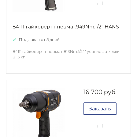
84111 гайковёрт пневмат.949Nm.1/2" HANS
Под заказ от 5 дней
84111 гайковёрт пневмат.813Nm.1/2"" усилие затяжки
81,3 кг
16 700 руб.
Заказать