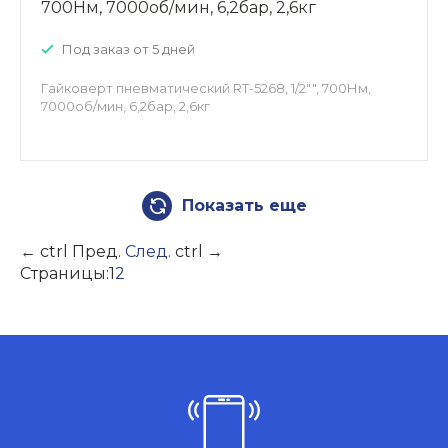
700Нм, 7000об/мин, 6,2бар, 2,6кг
Под заказ от 5 дней
Гайковерт пневматический RT-5268, 1/2"", 700Нм,
7000об/мин, 6,2бар, 2,6кг
Показать еще
←
ctrl
Пред.
След.
ctrl
→
Страницы:
1
2