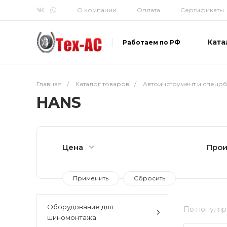
О компании
Оплата
Сертификаты
Ката
Работаем по РФ
Главная
/
Каталог товаров
/
Автоинструмент и спецо
HANS
Цена
Про
Оборудование для
По популяр
шиномонтажа