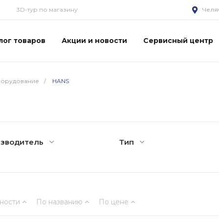
3D-тур по магазину
Челя
лог товаров
Акции и новости
Сервисный центр
борудование
/
HANS
изводитель
Тип
ности
По названию
По цене