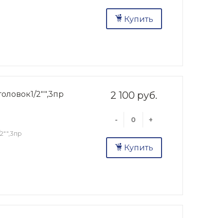
Купить
оловок1/2"",3пр
2 100 руб.
-
+
2"",3пр
Купить