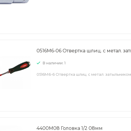
0516М6-06 Отвертка шлиц. с метал. з
В наличии: 1
0516М6-6 Отвертка шлиц. с метал. затыльнико
4400М08 Головка 1/2 08мм