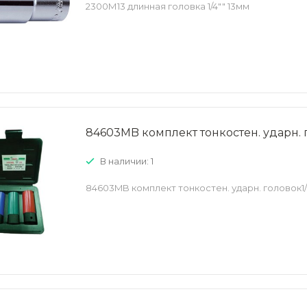
2300М13 длинная головка 1/4"" 13мм
84603MB комплект тонкостен. ударн. г
В наличии: 1
84603MB комплект тонкостен. ударн. головок1/