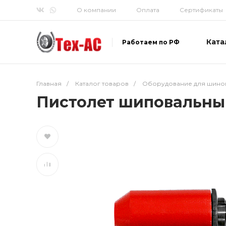
О компании
Оплата
Сертификаты
Ката
Работаем по РФ
Главная
/
Каталог товаров
/
Оборудование для шино
Пистолет шиповальны