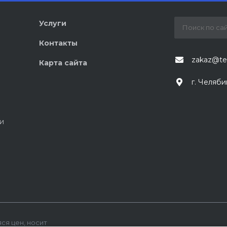
Услуги
Контакты
zakaz@te
Карта сайта
г. Челяби
и
ся цен, носит