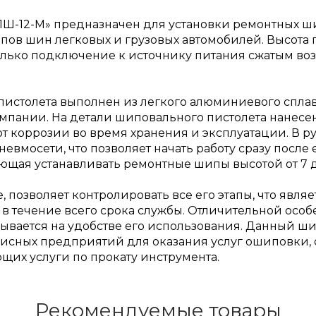
Ш-12-М» предназначен для установки ремонтных ши
ов шин легковых и грузовых автомобилей. Высота
 только подключение к источнику питания сжатым 
истолета выполнен из легкого алюминиевого сплав
мпании. На детали шиповального пистолета нанесе
 коррозии во время хранения и эксплуатации. В ру
вмосети, что позволяет начать работу сразу после
ющая устанавливать ремонтные шипы высотой от 7 д
 позволяет контролировать все его этапы, что являе
в течение всего срока службы. Отличительной особ
азывается на удобстве его использования. Данный 
исных предприятий для оказания услуг ошиповки,
щих услуги по прокату инструмента.
Рекомендуемые товары