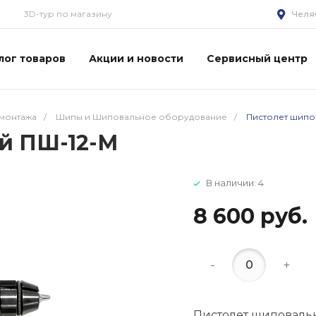
3D-тур по магазину
Челя
лог товаров
Акции и новости
Сервисный центр
монтажа
/
Шипы и Шиповальное оборудование
/
Пистолет шипо
й ПШ-12-М
В наличии: 4
8 600 руб.
-
+
Пистолет шиповаль