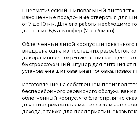
Пневматический шиповальный пистолет «П
изношенные посадочные отверстия для шип
от 7 до 10 мм. Для его работы необходимо
давление 6,8 атмосфер (7 кгс/см.кв).
Облегченный литой корпус шиповального п
внедрена одна из последних разработок ко
декоративное покрытие, защищающее его от
быстроразъемный штуцер для питания от пне
установлена шиповальная головка, позволя
Изготовление на собственном производстве,
бесперебойного сервисного обслуживания 
облегченный корпус, что благоприятно ск
для шиноремонтных мастерских и автосерв
дохода, а также для предприятий, оказываю