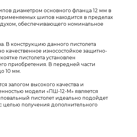
пов диаметром основного фланца 12 мм в
 применяемых шипов находится в пределах
воздухом, обеспечивающего номинальное
а. В конструкцию данного пистолета
но качественное износостойкое защитно-
коятке пистолета установлен
 его приобретения. В передней части
о 10 мм.
тся залогом высокого качества и
енностью модели «ПШ-12-М» является
шиповальный пистолет идеально подойдет
 с целью получения дополнительного