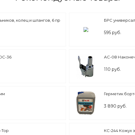
ников, колец и шлангов, 6 пр
БРС универсаль
595 руб.
 DC-36
АС-08 Наконеч
110 руб.
2мм
Герметик борто
3 890 руб.
-Top
КС-244 Кожух з