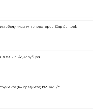
ля обслуживания генераторов, 13пр Car tools
 ROSSVIK 1/4", 45 зубцов
румента (142 предмета) 1/4", 3/4", 1/2"