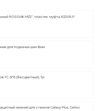
ный ROSSVIK M1/2'', пластик. муфта A320/4.P
ник для подкачки шин 8мм
в ТС-5ГБ (бесцветный), 5л
ащитный нижний для станков Galaxy Plus, Gelios