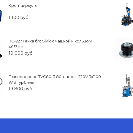
Крон-циркуль
1 100 руб.
КС-227 Гайка б/с Sivik c чашкой и кольцом
40*3мм
10 000 руб.
Пылеводосос TVC80-3 80л. нерж. 220V 3х1100
W 3 турбины
19 800 руб.