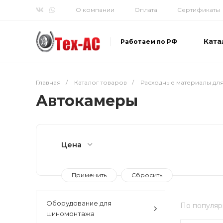
О компании
Оплата
Сертификаты
Ката
Работаем по РФ
Главная
/
Каталог товаров
/
Расходные материалы дл
Автокамеры
Цена
Оборудование для
По популяр
шиномонтажа