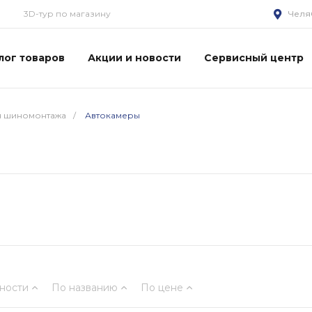
3D-тур по магазину
Челя
лог товаров
Акции и новости
Сервисный центр
я шиномонтажа
/
Автокамеры
ности
По названию
По цене