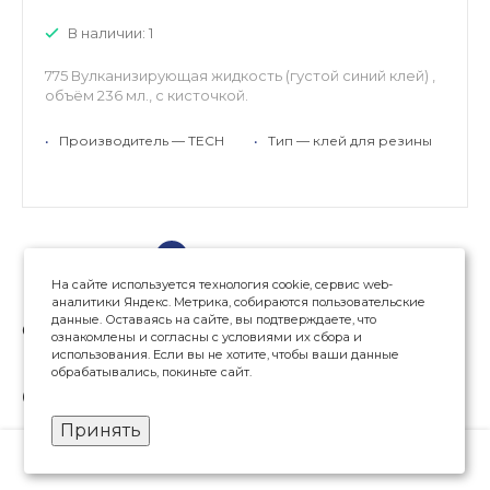
В наличии: 1
775 Вулканизирующая жидкость (густой синий клей) ,
объём 236 мл., с кисточкой.
•
Производитель — TECH
•
Тип — клей для резины
Показать еще
На сайте используется технология cookie, сервис web-
аналитики Яндекс. Метрика, собираются пользовательские
←
ctrl
Пред.
След.
ctrl
→
данные. Оставаясь на сайте, вы подтверждаете, что
Страницы:
1
2
3
ознакомлены и согласны с условиями их сбора и
использования. Если вы не хотите, чтобы ваши данные
обрабатывались, покиньте сайт.
Смотрите также
Принять
Станок балансировочный ROSSVIK VT-