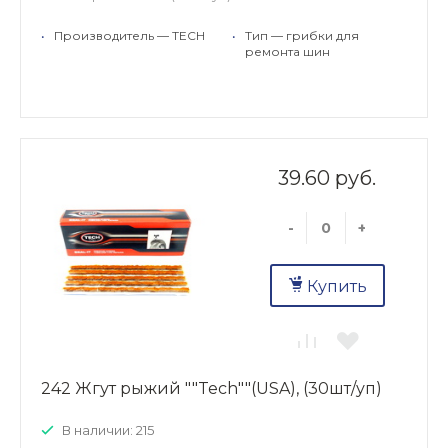
•
Производитель — TECH
•
Тип — грибки для
ремонта шин
39.60 руб.
-
+
Купить
242 Жгут рыжий ""Tech""(USA), (30шт/уп)
В наличии: 215