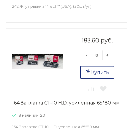
242 Жгут рыжий ""Tech""(USA), (30шт/уп)
183.60 руб.
-
+
Купить
164 Заплатка СТ-10 H.D. усиленная 65*80 мм
В наличии: 20
164 Заплатка СТ-10 H.D. усиленная 65*80 мм