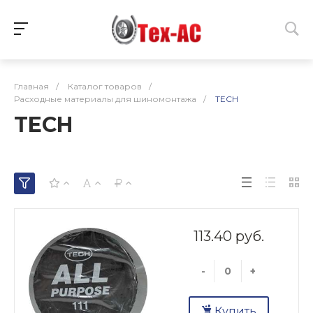
Главная
/
Каталог товаров
/
Расходные материалы для шиномонтажа
/
TECH
TECH
113.40 руб.
-
+
Купить