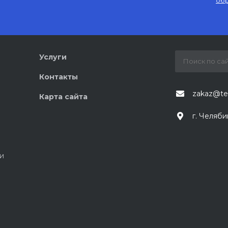
обр
Услуги
Контакты
zakaz@te
Карта сайта
г. Челяби
и