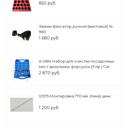
850 руб.
Зажим фиксатор ручной (винтовой) 14-
980
1 680 руб.
A-0814 Набор для очистки посадочных
мест дизельных форсунок (11 пр.) Car
tools
2 870 руб.
10575 Монтировка 770 мм. (пика) цинк
1 200 руб.