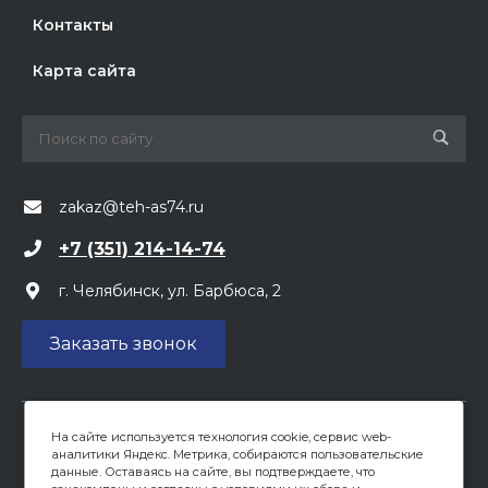
Контакты
Карта сайта
zakaz@teh-as74.ru
+7 (351) 214-14-74
г. Челябинск, ул. Барбюса, 2
Заказать звонок
На сайте используется технология cookie, сервис web-
Вся предоставленная на сайте информация, касающаяся
аналитики Яндекс. Метрика, собираются пользовательские
цен, носит информационный характер и не является
данные. Оставаясь на сайте, вы подтверждаете, что
публичной офертой, определяемой положениями ст 437