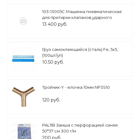
103-13005C Машинка пневматическая
для притирки клапанов,ударного
действие Мастак
13 400 руб.
Груз самоклеющийся (сталь) Fe, 5х5,
(100шт/уп)
10.50 руб.
Тройник-Y - елочка 10мм NP3S10
120 руб.
PAL11B Замша с перфорацией синяя
50*37 см 300 г/м
200 руб.