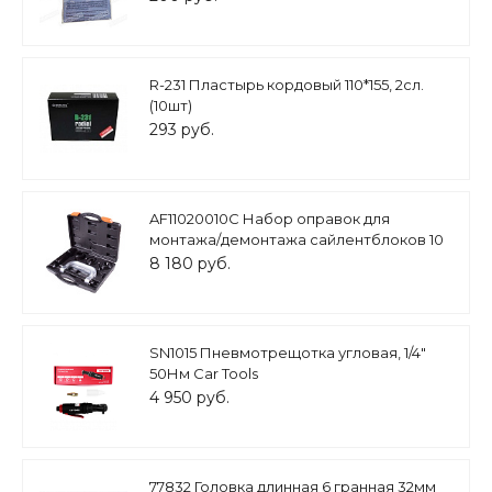
R-231 Пластырь кордовый 110*155, 2сл.
(10шт)
293 руб.
AF11020010C Набор оправок для
монтажа/демонтажа сайлентблоков 10
пр. AFFIX
8 180 руб.
SN1015 Пневмотрещотка угловая, 1/4"
50Нм Car Tools
4 950 руб.
77832 Головка длинная 6 гранная 32мм