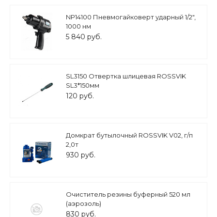
NP14100 Пневмогайковерт ударный 1/2",
1000 нм
5 840 руб.
SL3150 Отвертка шлицевая ROSSVIK
SL3*150мм
120 руб.
Домкрат бутылочный ROSSVIK V02, г/п
2,0т
930 руб.
Очиститель резины буферный 520 мл
(аэрозоль)
830 руб.