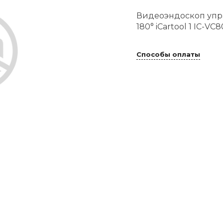
Видеоэндоскоп управ
180° iCartool 1 IC-VC
Способы оплаты