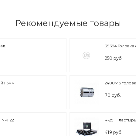
Рекомендуемые товары
ад.
39394 Головка 
250 руб.
й 115мм
2400М5 головка
70 руб.
" NPF22
R-251 Пластырь
419 руб.