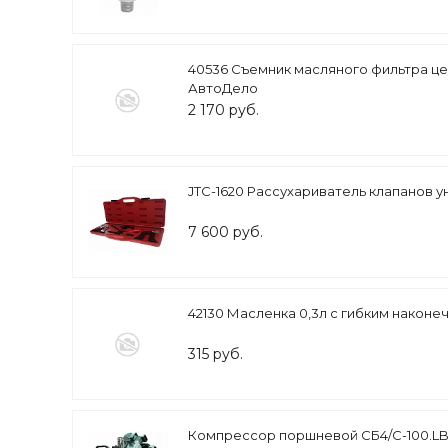
40536 Съемник масляного фильтра це
АвтоДело
2 170 руб.
JTC-1620 Рассухариватель клапанов 
7 600 руб.
42130 Масленка 0,3л с гибким након
315 руб.
Компрессор поршневой СБ4/С-100.LB30