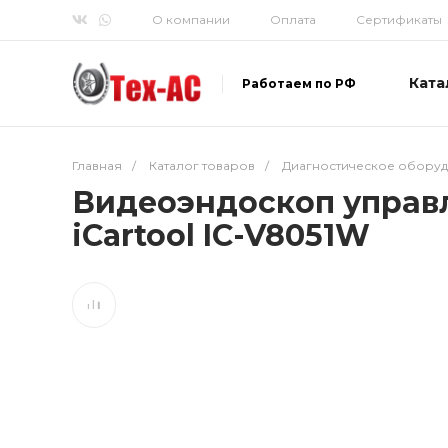
О компании
Оплата
Сертификаты
Ката
Работаем по РФ
Главная
/
Каталог товаров
/
Диагностическое обору
Видеоэндоскоп управляе
iCartool IC-V8051W