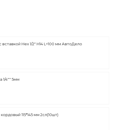
с вставкой Hex 1/2" H14 L=100 мм АвтоДело
 1/4"" 5мм
 кордовый 115*145 мм 2сл(10шт)