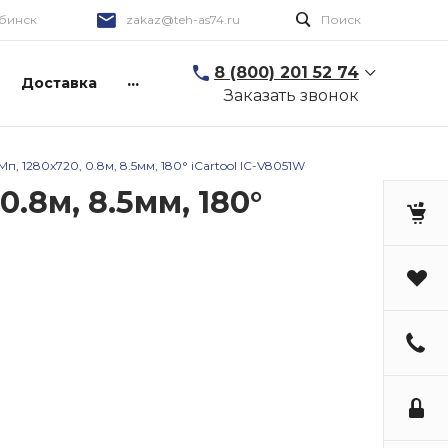
бинск
zakaz@teh-as74.ru
Поиск
8 (800) 201 52 74
...
Доставка
Заказать звонок
, 1280x720, 0.8м, 8.5мм, 180° iCartool IC-V8051W
.8м, 8.5мм, 180°