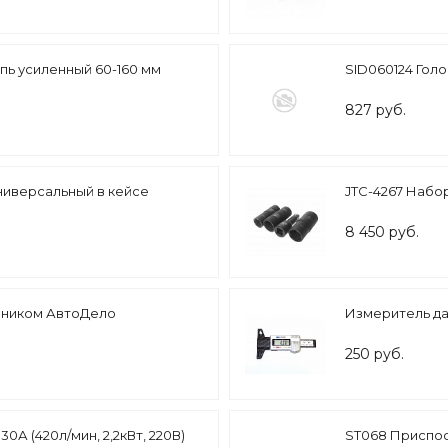
пь усиленный 60-160 мм
SID060124 Голо
827 руб.
универсальный в кейсе
JTC-4267 Набор
8 450 руб.
ечником АвтоДело
Измеритель да
250 руб.
А (420л/мин, 2,2кВт, 220В)
ST068 Приспос