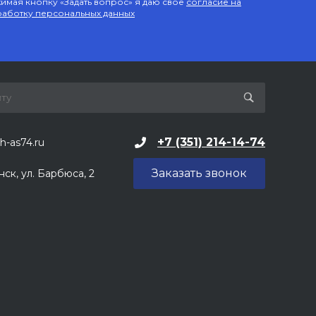
имая кнопку «Задать вопрос» я даю свое
согласие на
аботку персональных данных
+7 (351) 214-14-74
h-as74.ru
Заказать звонок
нск, ул. Барбюса, 2