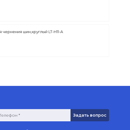
 чернения шин,круглый LT-H11-A
Телефон *