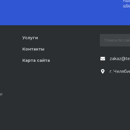
Наж
обр
Услуги
Контакты
zakaz@te
Карта сайта
г. Челяби
и