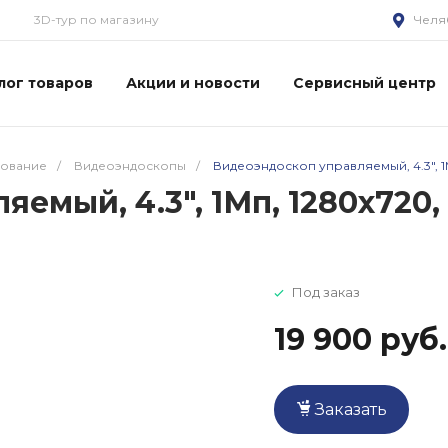
3D-тур по магазину
Челя
лог товаров
Акции и новости
Сервисный центр
дование
/
Видеоэндоскопы
/
Видеоэндоскоп управляемый, 4.3", 1Мп
мый, 4.3", 1Мп, 1280x720, 0
Под заказ
19 900 руб.
Заказать