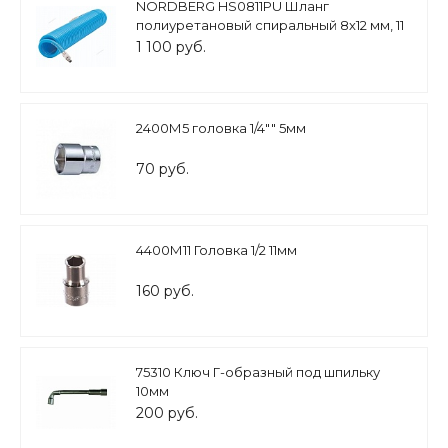
NORDBERG HS0811PU Шланг
полиуретановый спиральный 8х12 мм, 11
м
1 100 руб.
2400М5 головка 1/4"" 5мм
70 руб.
4400М11 Головка 1/2 11мм
160 руб.
75310 Ключ Г-образный под шпильку
10мм
200 руб.