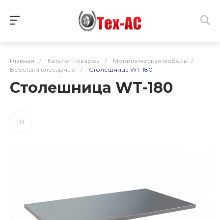
Главная
/
Каталог товаров
/
Металлическая мебель
/
Верстаки слесарные
/
Столешница WT-180
Столешница WT-180