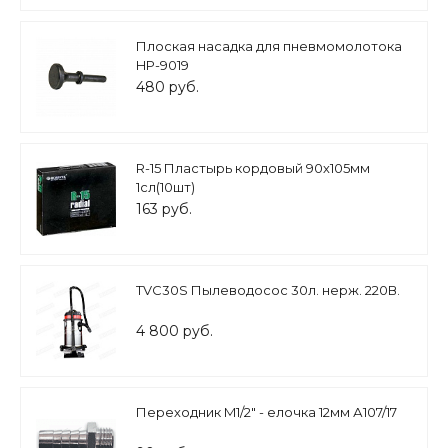
Плоская насадка для пневмомолотока
HP-9019
480 руб.
R-15 Пластырь кордовый 90х105мм
1сл(10шт)
163 руб.
TVC30S Пылеводосос 30л. нерж. 220В.
4 800 руб.
Переходник M1/2" - елочка 12мм А107/17