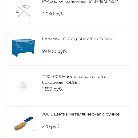
1474D ключ балонный 16"",17*19*21*1/2""
3 030 руб.
Верстак КС-023 (1300х700х870мм)
59 500 руб.
TT10400S Набор пассатижей и
бокорезы TOLSEN
1 550 руб.
70616 Щетка металлическая с ручкой
220 руб.