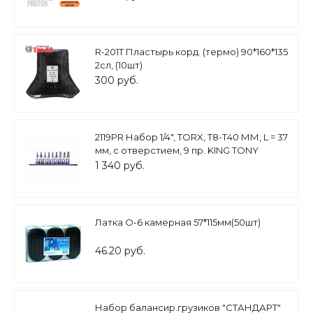
R-201Т Пластырь корд. (термо) 90*160*135
2сл, (10шт)
300 руб.
2119PR Набор 1/4", TORX, Т8-Т40 ММ, L = 37
мм, с отверстием, 9 пр. KING TONY
1 340 руб.
Латка О-6 камерная 57*115мм(50шт)
46.20 руб.
Набор балансир.грузиков "СТАНДАРТ"