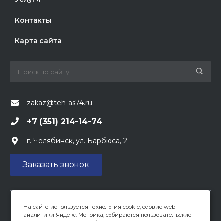
Контакты
Карта сайта
zakaz@teh-as74.ru
+7 (351) 214-14-74
г. Челябинск, ул. Барбюса, 2
Заказать звонок
На сайте используется технология cookie, сервис web-
Вся предоставленная на сайте информация, касающаяся
аналитики Яндекс. Метрика, собираются пользовательские
цен, носит информационный характер и не является