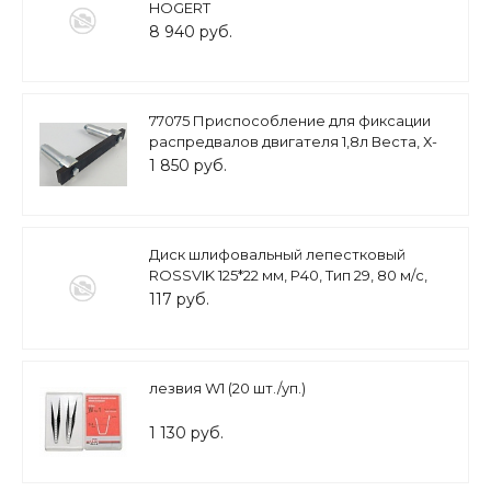
HOGERT
8 940 руб.
77075 Приспособление для фиксации
распредвалов двигателя 1,8л Веста, Х-
RAY
1 850 руб.
Диск шлифовальный лепестковый
ROSSVIK 125*22 мм, P40, Тип 29, 80 м/с,
12200 об/мин, оксид циркония
117 руб.
лезвия W1 (20 шт./уп.)
1 130 руб.