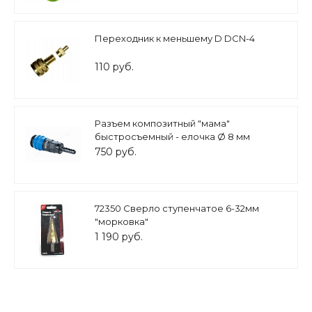
Переходник к меньшему D DCN-4
110 руб.
Разъем композитный "мама"
быстросъемный - елочка Ø 8 мм
NORDBERG NKF08
750 руб.
72350 Сверло ступенчатое 6-32мм
"морковка"
1 190 руб.