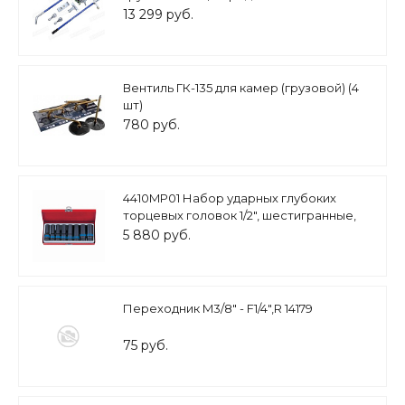
13 299 руб.
Вентиль ГК-135 для камер (грузовой) (4
шт)
780 руб.
4410MP01 Набор ударных глубоких
торцевых головок 1/2", шестигранные,
12-24 мм, 8 предметов KING TONY
5 880 руб.
Переходник M3/8" - F1/4",R 14179
75 руб.