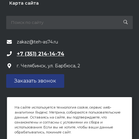
Карта сайта
zakaz@teh-as74.ru
+7 (351) 214-14-74
г. Челябинск, ул. Барбюса, 2
Заказать звонок
На сайте используется технология cookie, сервис web-
Вся предоставленная на сайте информация, касающаяся
аналитики Яндекс. Метрика, собираются пользовательские
цен, носит информационный характер и не является
данные. Оставаясь на сайте, вы подтверждаете, что
публичной офертой, определяемой положениями ст 437
ознакомлены и согласны с условиями их сбора и
(2) ГК РФ. Опубликованная на данном сайте информация
использования. Если вы не хотите, чтобы ваши данные
обрабатывались, покиньте сайт.
может быть изменена в любое время без