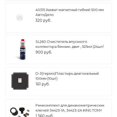
40315 Захват магнитный гибкий 500 мм
АвтоДело
320 руб.
SL260 Очиститель впускного
коллектора бензин. двиг., 525мл (24шт/
короб)
900 руб.
D-3(термо)Пластырь диагональный
100мм (10шт)
161 руб.
Ремкомплект для динамометрических
ключей 34423-1А, 34423-2А KING TONY
34423-3DK
1 560 руб.