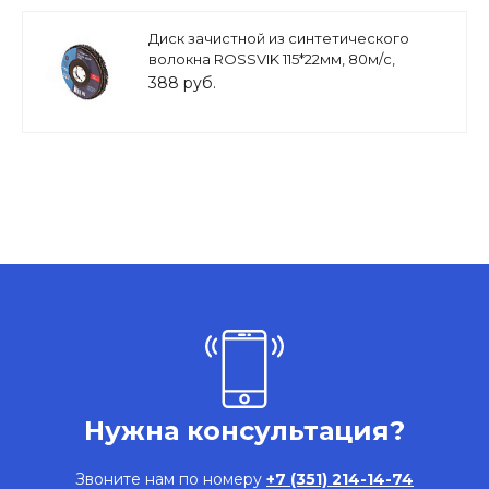
Диск зачистной из синтетического
волокна ROSSVIK 115*22мм, 80м/с,
12250об/мин,карбид кремния
388 руб.
Нужна консультация?
Звоните нам по номеру
+7 (351) 214-14-74