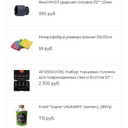
84400М23 ударная головка 1/2"" 23мм
390 руб.
Микрофибра универсальная 35х35см
59 руб.
AF10930005C Набор торцевых головок
для поврежденных гаек и болтов 1/2" –
17, 19, 21, 22 мм AFFIX
2 300 руб.
Клей "Super VALKARN", (зелен.), 280гр
715 руб.