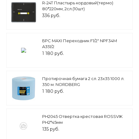
R-24T Пластырь кордовый(термо)
80*220мм, 2сл.(10шт)
336 руб.
БРС MAXI Переходник F1/2" NPF34M
A351/2
1 180 руб.
Протирочная бумага 2 сл. 23х35 1000 л.
350 м. NORDBERG
1 180 руб.
PH2045 Отвертка крестовая ROSSVIK
PH2*45мм
135 руб.