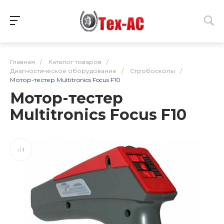
Главная
/
Каталог товаров
/
Диагностическое оборудование
/
Стробоскопы
/
Мотор-тестер Multitronics Focus F10
Мотор-тестер
Multitronics Focus F10