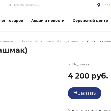
3D-тур по магазину
Челя
лог товаров
Акции и новости
Сервисный центр
монтажа
/
Шипы и Шиповальное оборудование
/
Упор для ошип
ашмак)
Под заказ
4 200 руб.
Заказать
Упор для ошиповки