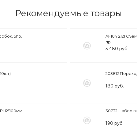
Рекомендуемые товары
обок, 5пр.
AF10412121 Съем
пр
3 480 руб.
10шт)
203812 Переходни
180 руб.
 PH2*100мм
30732 Набор в
190 руб.