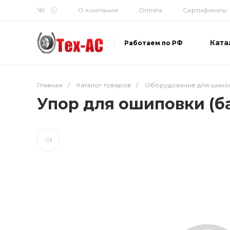
О компании
Оплата
Сертификаты
Ката
Работаем по РФ
Главная
/
Каталог товаров
/
Оборудование для шино
Упор для ошиповки (б