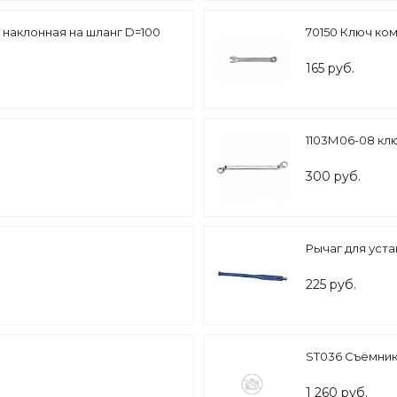
 наклонная на шланг D=100
70150 Ключ ко
165 руб.
1103М06-08 клю
300 руб.
Рычаг для уста
225 руб.
)
ST036 Съёмник
1 260 руб.