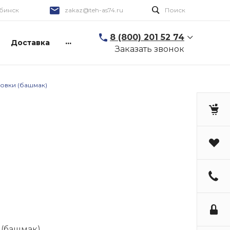
бинск
zakaz@teh-as74.ru
Поиск
8 (800) 201 52 74
...
Доставка
Заказать звонок
овки (башмак)
 (башмак)