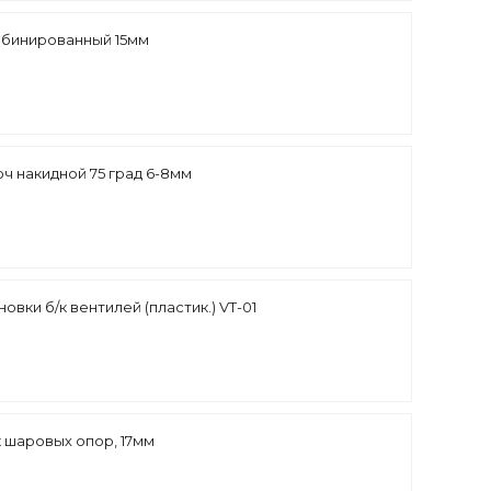
мбинированный 15мм
ч накидной 75 град 6-8мм
новки б/к вентилей (пластик.) VT-01
 шаровых опор, 17мм