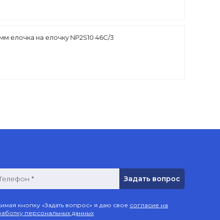
мм елочка на елочку NP2S10 46С/3
Телефон *
имая кнопку «Задать вопрос» я даю свое
согласие на
аботку персональных данных