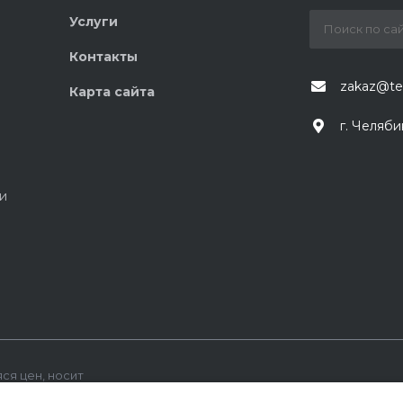
Услуги
Контакты
zakaz@te
Карта сайта
г. Челяби
и
ся цен, носит
офертой,