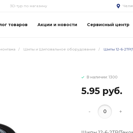
3D-тур по магазину
Челя
лог товаров
Акции и новости
Сервисный центр
монтажа
/
Шипы и Шиповальное оборудование
/
Шипы 12-6-2ТР(
В наличии: 1300
5.95 руб.
-
+
Шипы 12-6-2ТР(Теко