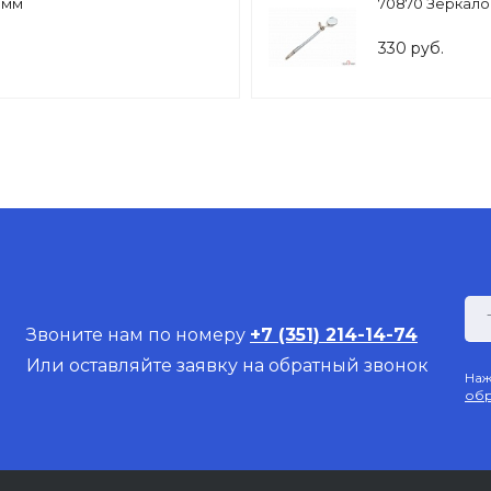
8мм
70870 Зеркало
330 руб.
Звоните нам по номеру
+7 (351) 214-14-74
Или оставляйте заявку на обратный звонок
Наж
обр