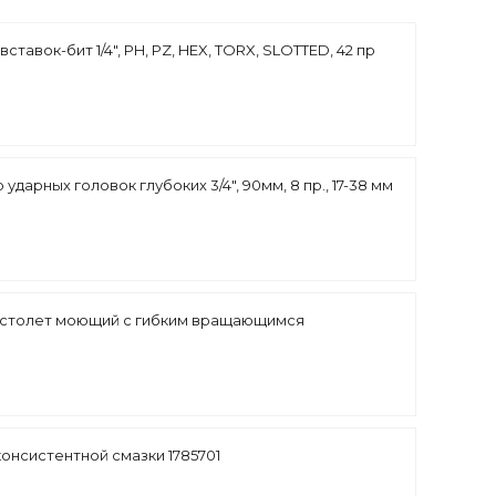
ставок-бит 1/4", PH, PZ, HEX, TORX, SLOTTED, 42 пр
ударных головок глубоких 3/4", 90мм, 8 пр., 17-38 мм
истолет моющий с гибким вращающимся
консистентной смазки 1785701