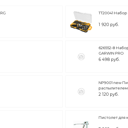
ERG
TT20041 Набор в
1 920 руб.
626552-8 Набор 
GARWIN PRO
6 498 руб.
NP9001 new П
распылителем
2 120 руб.
Пистолет для 