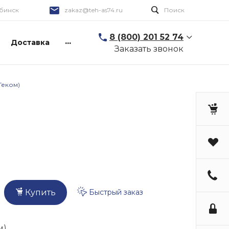
бинск
zakaz@teh-as74.ru
Поиск
8 (800) 201 52 74
...
Доставка
Заказать звонок
Теком)
Быстрый заказ
Купить
м)