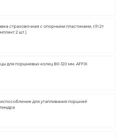
вка страховочная c опорными пластинами, г/п 2т
плект 2 шт.)
цы для поршневых колец 80-120 мм. AFFIX
испособление для утапливания поршней
илиндра