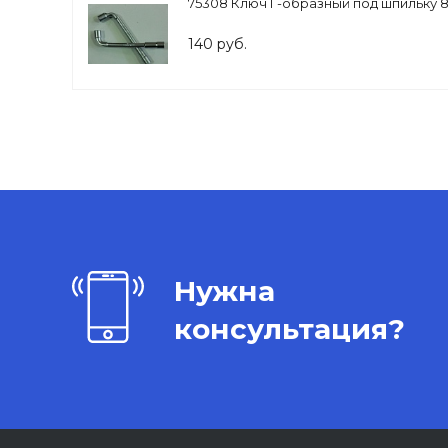
75308 Ключ Г-образный под шпильку 
140 руб.
Нужна
консультация?