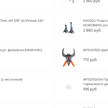
3 960 руб.
мм, AH 3/8"-24 thread, 230
N3002G Подста
NORDBERG (ком
2 880 руб.
гул. фильтром (MMA+MIG)
AF10301120 Щип
710 руб.
 (с кисточкой)
AF10200004 Пр
тормозного ц
995 руб.