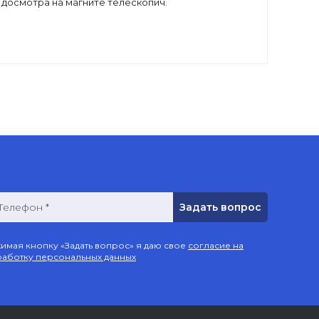
 досмотра на магните телескопич.
Телефон *
имая кнопку «Задать вопрос» я даю свое
согласие на
аботку персональных данных