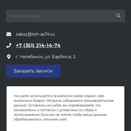
zakaz@teh-as74.ru
+7 (351) 214-14-74
г. Челябинск, ул. Барбюса, 2
Заказать звонок
На сайте используется технология cookie, сервис web-
Вся предоставленная на сайте информация, касающаяся
аналитики Яндекс. Метрика, собираются пользовательские
цен, носит информационный характер и не является
данные. Оставаясь на сайте, вы подтверждаете, что
публичной офертой, определяемой положениями ст 437
ознакомлены и согласны с условиями их сбора и
(2) ГК РФ. Опубликованная на данном сайте информация
использования. Если вы не хотите, чтобы ваши данные
обрабатывались, покиньте сайт.
может быть изменена в любое время без
предварительного уведомления.