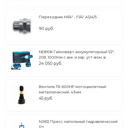
Переходник M1/4" - F1/4" А124/5
90 руб.
NE810K Гайковерт аккумуляторный 1/2",
20В, 1000Нм с акк. и зар. уст-вом, в
кейсе
24 050 руб.
Вентиль TR-600HP мотоциклетный
металлический, 43мм
45 руб.
N3612 Пресс напольный гидравлический
12т.