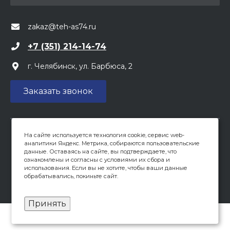
zakaz@teh-as74.ru
+7 (351) 214-14-74
г. Челябинск, ул. Барбюса, 2
Заказать звонок
На сайте используется технология cookie, сервис web-
Вся предоставленная на сайте информация, касающаяся
аналитики Яндекс. Метрика, собираются пользовательские
цен, носит информационный характер и не является
данные. Оставаясь на сайте, вы подтверждаете, что
публичной офертой, определяемой положениями ст 437
ознакомлены и согласны с условиями их сбора и
(2) ГК РФ. Опубликованная на данном сайте информация
использования. Если вы не хотите, чтобы ваши данные
обрабатывались, покиньте сайт.
может быть изменена в любое время без
предварительного уведомления.
Принять