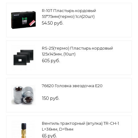
R-10Т Пластырь кордовый
55*75мм(термо) 1сл(20шт)
54.50 руб.
RS-25(термо) Пластырь кордовый
125х145мм, (10шт)
605 руб.
76620 Головка звездочка Е20
150 руб.
Вентиль тракторный (втулка) TR-CH-1
L=36мм, D=11мм
65 руб.