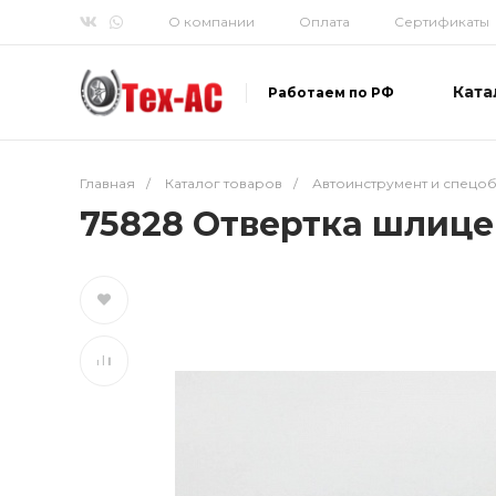
О компании
Оплата
Сертификаты
Ката
Работаем по РФ
Главная
/
Каталог товаров
/
Автоинструмент и спецо
75828 Отвертка шлицев