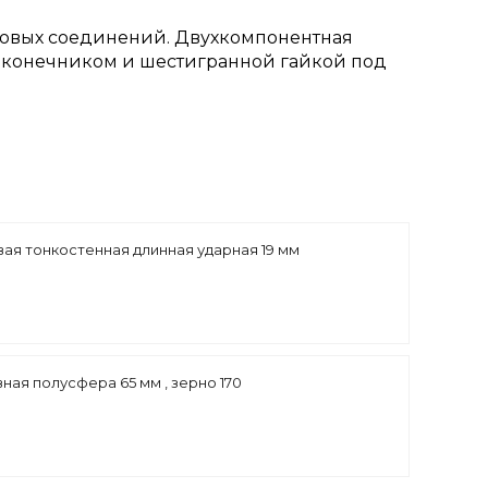
ьбовых соединений. Двухкомпонентная
наконечником и шестигранной гайкой под
вая тонкостенная длинная ударная 19 мм
ная полусфера 65 мм , зерно 170