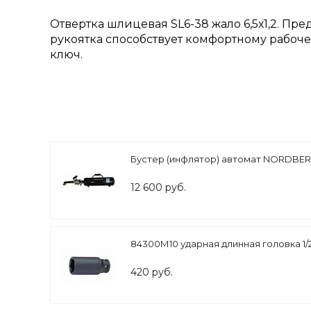
Отвертка шлицевая SL6-38 жало 6,5х1,2. П
рукоятка способствует комфортному рабоч
ключ.
Бустер (инфлятор) автомат NORDBE
12 600 руб.
84300М10 ударная длинная головка 1/2
420 руб.