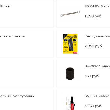
 8х9мм
1103М30-32 клю
1 290 руб.
ет.затыльником
Ключ динамомет
2 850 руб.
84400М19 ударн
360 руб.
 3х1100 W 3 турбины
SN1012 Пневмоб
3 750 руб.