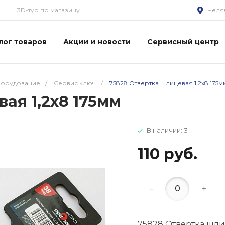
3D-тур по магазину
Челя
лог товаров
Акции и новости
Сервисный центр
борудование
/
Сервис ключ
/
75828 Отвертка шлицевая 1,2х8 175м
ая 1,2х8 175мм
В наличии: 3
110 руб.
-
+
75828 Отвертка шли