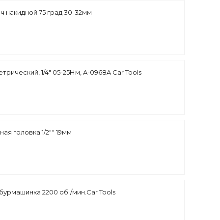
ч накидной 75 град 30-32мм
рический, 1/4" 05-25Нм, A-0968A Car Tools
ая головка 1/2"" 19мм
урмашинка 2200 об./мин.Car Tools