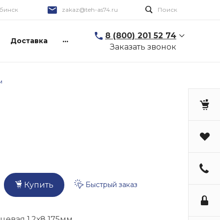
бинск
zakaz@teh-as74.ru
Поиск
8 (800) 201 52 74
...
Доставка
Заказать звонок
м
Быстрый заказ
Купить
цевая 1,2х8 175мм