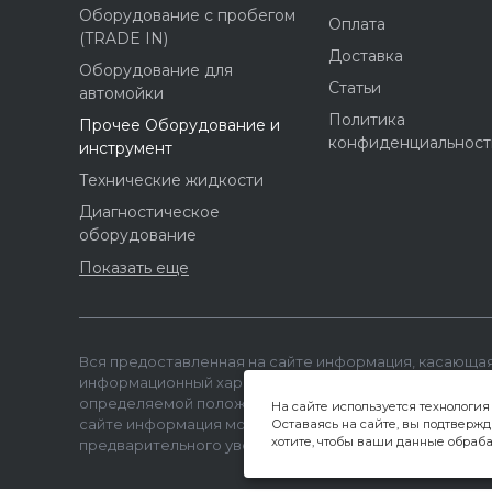
Оборудование с пробегом
Оплата
(TRADE IN)
Доставка
Оборудование для
Статьи
автомойки
Политика
Прочее Оборудование и
конфиденциальност
инструмент
Технические жидкости
Диагностическое
оборудование
Показать еще
Вся предоставленная на сайте информация, касающая
информационный характер и не является публичной 
определяемой положениями ст 437 (2) ГК РФ. Опубли
На сайте используется технология
сайте информация может быть изменена в любое вре
Оставаясь на сайте, вы подтвержд
хотите, чтобы ваши данные обраба
предварительного уведомления.