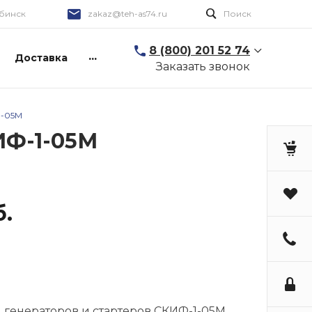
бинск
zakaz@teh-as74.ru
Поиск
8 (800) 201 52 74
...
Доставка
Заказать звонок
1-05М
ИФ-1-05М
б.
 генераторов и стартеров СКИФ-1-05М