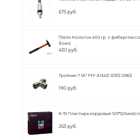
675 руб.
75404 Молоток 400 гр. с фибергласс
боек)
430 руб.
Тройник-Т 1/4" FFF А134/2 1251/2 258/2
190 руб.
R-19 Пластырь кордовый 105*120мм2сл
263 руб.