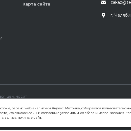
zakaz@te
Карта сайта
г. Челяби
и
ся цен, носит
офертой,
кованная на данном
 cookie, сервис web-аналитики Яндекс. Метрика, собираются пользовательски
мя без
аете, что ознакомлены и согласны с условиями их сбора и использования. Ес
тывались, покиньте сайт.