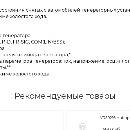
состояния снятых с автомобилей генераторных уст
име холостого хода.
 генератора;
P-D, FR-SIG, COM(LIN/BSS);
ра;
ателя привода генератора;*
а параметров генератора: ток, напряжение, осцилл
ы.**
жиме холостого хода.
Рекомендуемые товары
.
VR50216 Набор
1 580 руб.