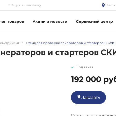
3D-тур по магазину
Челя
лог товаров
Акции и новости
Сервисный центр
инструмент
/
Стенд для проверки генераторов и стартеров СКИФ-
енераторов и стартеров СК
Под заказ
192 000 ру
Заказать
Стенд для проверки