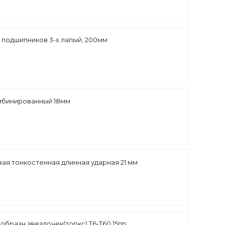
 подшипников 3-х лапый, 200мм
мбинированный 18мм
вая тонкостенная длинная ударная 21 мм
образн звездочек(торкс) Т6-Т60,15пр.