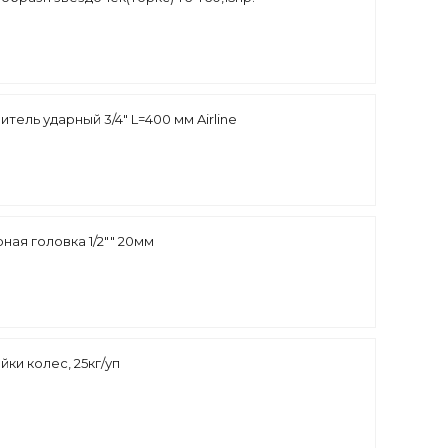
итель ударный 3/4" L=400 мм Airline
ая головка 1/2"" 20мм
йки колес, 25кг/уп