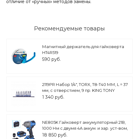
отличие от «ручных» методов замены.
Рекомендуемые товары
Магнитный держатель для гайковерта
HT4R519
590 руб.
2119PR Набор 1/4", TORX, Т8-Т40 ММ, L = 37
мм, с отверстием, 9 пр. KING TONY
1 340 руб.
NE805K Гайковерт аккумуляторный 21В,
1000 Нм с двумя 4A аккум. и зар. уст-вом,
в кейсе
18 850 руб.