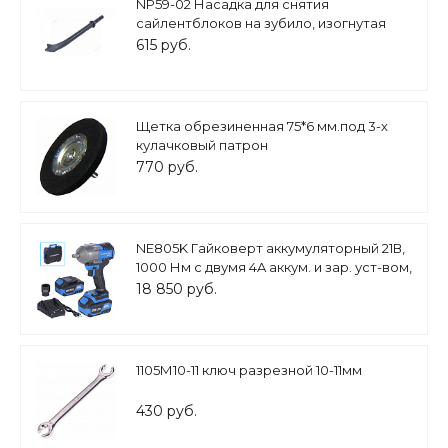
NP59-02 Насадка для снятия
сайлентблоков на зубило, изогнутая
615 руб.
Щетка обрезиненная 75*6 мм.под 3-х
кулачковый патрон
770 руб.
NE805K Гайковерт аккумуляторный 21В,
1000 Нм с двумя 4A аккум. и зар. уст-вом,
в кейсе
18 850 руб.
1105М10-11 ключ разрезной 10-11мм
430 руб.