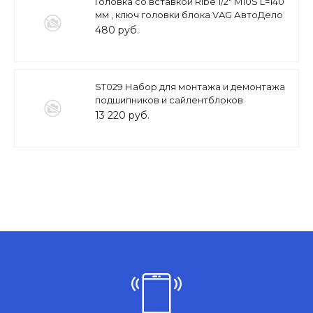
Головка со вставкой Ribe 1/2" M10S L=140
мм , ключ головки блока VAG АвтоДело
39910
480 руб.
ST029 Набор для монтажа и демонтажа
подшипников и сайлентблоков
13 220 руб.