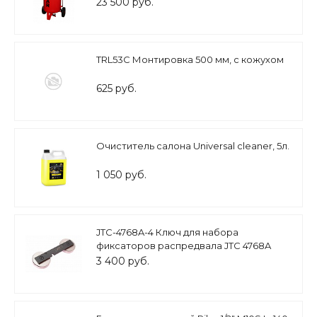
23 500 руб.
TRL53C Монтировка 500 мм, с кожухом
625 руб.
Очиститель салона Universal cleaner, 5л.
1 050 руб.
JTC-4768A-4 Ключ для набора
фиксаторов распредвала JTC 4768A
(VW,AUDI)
3 400 руб.