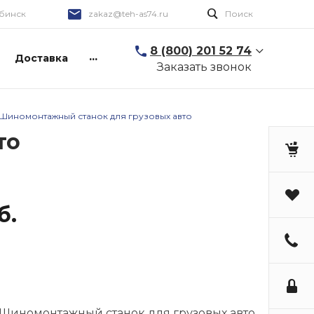
бинск
zakaz@teh-as74.ru
Поиск
8 (800) 201 52 74
...
Доставка
Заказать звонок
Шиномонтажный станок для грузовых авто
то
б.
иномонтажный станок для грузовых авто