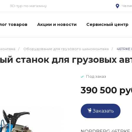
3D-тур по магазину
Челя
лог товаров
Акции и новости
Сервисный центр
монтажа
/
Оборудование для грузового шиномонтажа
/
46TRKE 
й станок для грузовых ав
Под заказ
390 500 ру
Заказать
NORDBERG 46TRKE Ш