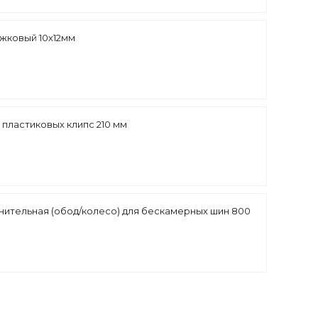
жковый 10х12мм
 пластиковых клипс 210 мм
нительная (обод/колесо) для бескамерных шин 800