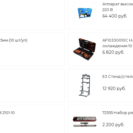
Аппарат высоко
220 В
64 400 руб.
5мм (10 шт/уп)
AF10330010C Н
охлаждения 10
6 820 руб.
E3 Стенд (стел
12 920 руб.
2101-10
72555 Набор р
2 200 руб.