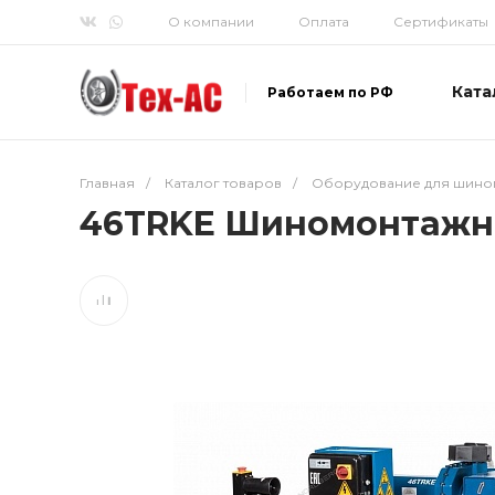
О компании
Оплата
Сертификаты
Ката
Работаем по РФ
Главная
/
Каталог товаров
/
Оборудование для шино
46TRKE Шиномонтажны