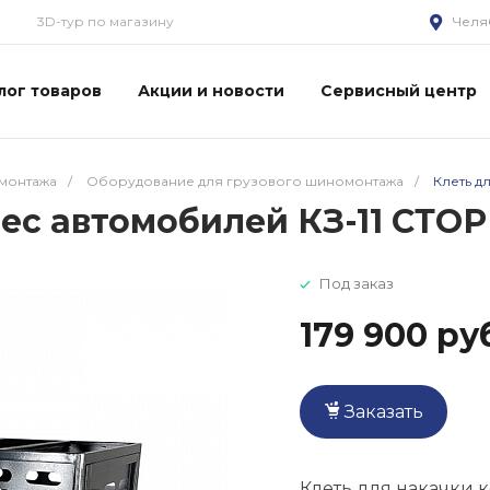
3D-тур по магазину
Челя
лог товаров
Акции и новости
Сервисный центр
монтажа
/
Оборудование для грузового шиномонтажа
/
Клеть д
лес автомобилей КЗ-11 СТО
Под заказ
179 900 ру
Заказать
Клеть для накачки 