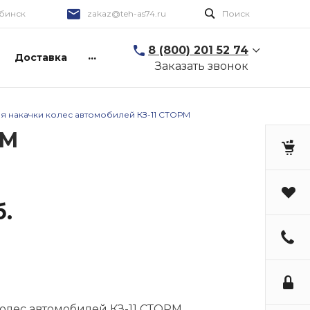
бинск
zakaz@teh-as74.ru
Поиск
8 (800) 201 52 74
...
Доставка
Заказать звонок
ля накачки колес автомобилей КЗ-11 СТОРМ
РМ
б.
колес автомобилей КЗ-11 СТОРМ