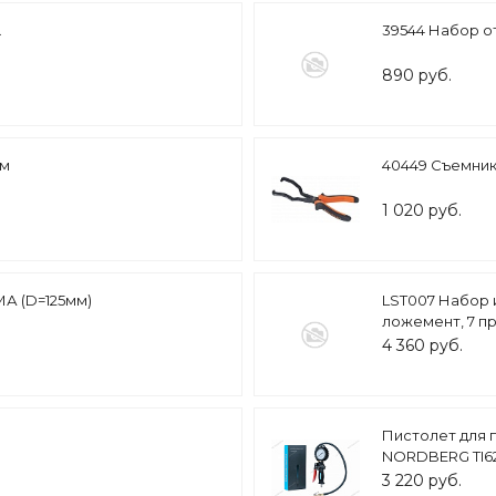
.
39544 Набор от
890 руб.
мм
40449 Съемник
1 020 руб.
МА (D=125мм)
LST007 Набор 
ложемент, 7 п
4 360 руб.
Пистолет для 
NORDBERG TI6
3 220 руб.