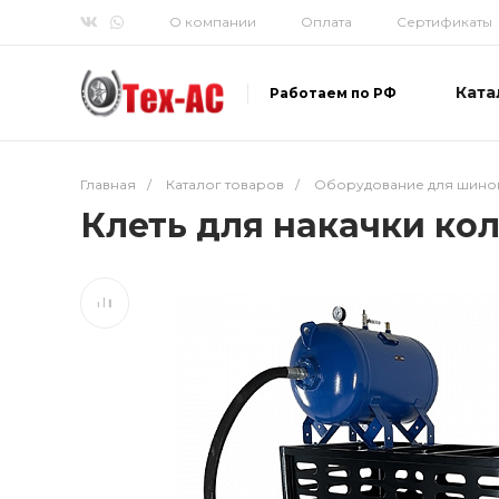
О компании
Оплата
Сертификаты
Ката
Работаем по РФ
Главная
/
Каталог товаров
/
Оборудование для шино
Клеть для накачки ко