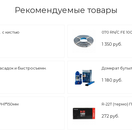
Рекомендуемые товары
. с кистью
070 RN/C FE 100
1 350 руб.
асадок и быстросъемн.
Домкрат бутыло
1 180 руб.
PH1*150мм
R-22Т (термо) 
272 руб.