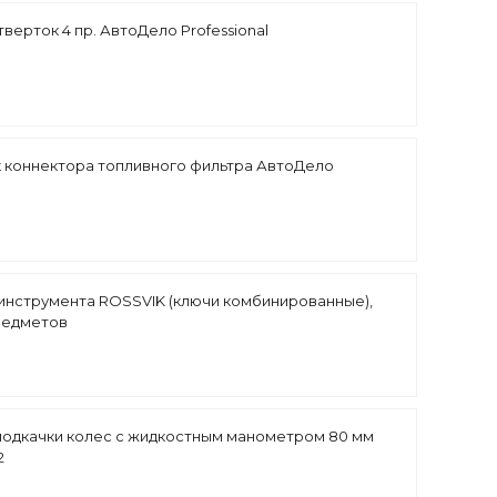
верток 4 пр. АвтоДело Professional
 коннектора топливного фильтра АвтоДело
инструмента ROSSVIK (ключи комбинированные),
редметов
подкачки колес с жидкостным манометром 80 мм
2