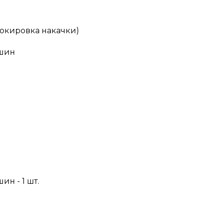
локировка накачки)
 шин
н - 1 шт.