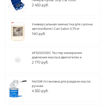
2 450 руб.
Универсальная химчистка для салона
автомобиля I Can Salon 0,75 кг
140 руб.
AF12020012C Тестер измерения
давления масла в двигателях и
транстмиссии
2 170 руб.
N4008 Установка для раздачи масла
ручная
4 550 руб.