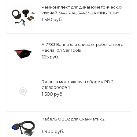
Ремкомплект для динамометрических
ключей 34423-1А, 34423-2А KING TONY
34423-3DK
1 560 руб.
A-7783 Ванна для слива отработанного
масла 10л.Car Tools
625 руб.
Головка монтажная в сборе к РВ-2
C105000009-1
1 500 руб.
Кабель OBD2 для Сканматик 2
1 900 руб.