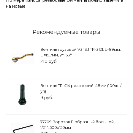
По мере износа, резьбовые сегменты можно заменить
на новые.
Рекомендуемые товары
Вентиль грузовой V3.13.1 TR-3121, L=89мм,
D=15.7мм, уг.153°
210 руб.
Вентиль TR-414 резиновый, 48мм (100шт/
уп)
9 руб.
77709 Вороток Г-образный большой,
1/2"", 500х150мм