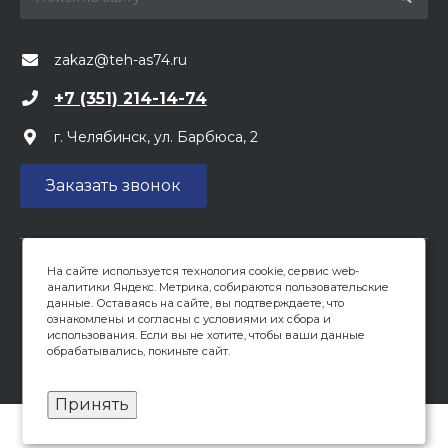
zakaz@teh-as74.ru
+7 (351) 214-14-74
г. Челябинск, ул. Барбюса, 2
Заказать звонок
На сайте используется технология cookie, сервис web-
Вся предоставленная на сайте информация, касающаяся
аналитики Яндекс. Метрика, собираются пользовательские
цен, носит информационный характер и не является
данные. Оставаясь на сайте, вы подтверждаете, что
публичной офертой, определяемой положениями ст 437
ознакомлены и согласны с условиями их сбора и
(2) ГК РФ. Опубликованная на данном сайте информация
использования. Если вы не хотите, чтобы ваши данные
обрабатывались, покиньте сайт.
может быть изменена в любое время без
предварительного уведомления.
Принять