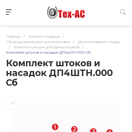
Главная
/
Каталог товаров
/
Оборудование для шиномонтажа
/
Дископравные стенды
/
Комплектующие для Дископравов
/
Комплект штоков и насадок ДП4ШТН.000 Сб
Комплект штоков и
насадок ДП4ШТН.000
Сб