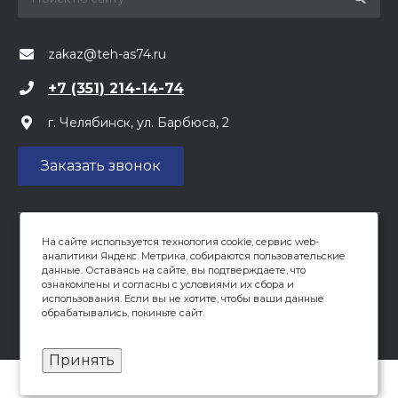
zakaz@teh-as74.ru
+7 (351) 214-14-74
г. Челябинск, ул. Барбюса, 2
Заказать звонок
На сайте используется технология cookie, сервис web-
Вся предоставленная на сайте информация, касающаяся
аналитики Яндекс. Метрика, собираются пользовательские
цен, носит информационный характер и не является
данные. Оставаясь на сайте, вы подтверждаете, что
публичной офертой, определяемой положениями ст 437
ознакомлены и согласны с условиями их сбора и
(2) ГК РФ. Опубликованная на данном сайте информация
использования. Если вы не хотите, чтобы ваши данные
обрабатывались, покиньте сайт.
может быть изменена в любое время без
предварительного уведомления.
Принять