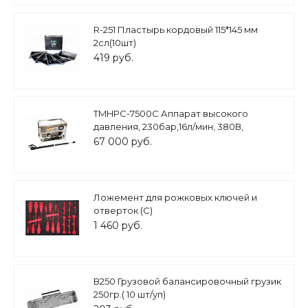
R-251 Пластырь кордовый 115*145 мм
2сл(10шт)
419 руб.
TMHPC-7500C Аппарат высокого
давления, 230бар,16л/мин, 380В,
7,5кВт,1450 об/мин
67 000 руб.
Ложемент для рожковых ключей и
отверток (C)
1 460 руб.
В250 Грузовой балансировочный грузик
250гр.( 10 шт/уп)