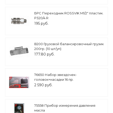
БРС Переходник ROSSVIK M1/2" пластик.
P320/4.R
195 руб.
В200 Грузовой балансировочный грузик
200гр. (10 шт/уп)
177.80 руб.
76650 Набор звездочек-
головок+насадки 16 пр.
2 590 руб.
75558 Прибор измерения давления
масла