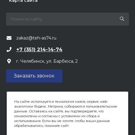
Карта сайта
zakaz@teh-as74.ru
+7 (351) 214-14-74
г. Челябинск, ул. Барбюса, 2
Заказать звонок
На сайте используется технология cookie, сервис web-
Вся предоставленная на сайте информация, касающаяся
аналитики Яндекс. Метрика, собираются пользовательские
цен, носит информационный характер и не является
данные. Оставаясь на сайте, вы подтверждаете, что
публичной офертой, определяемой положениями ст 437
ознакомлены и согласны с условиями их сбора и
(2) ГК РФ. Опубликованная на данном сайте информация
использования. Если вы не хотите, чтобы ваши данные
обрабатывались, покиньте сайт.
может быть изменена в любое время без
предварительного уведомления.