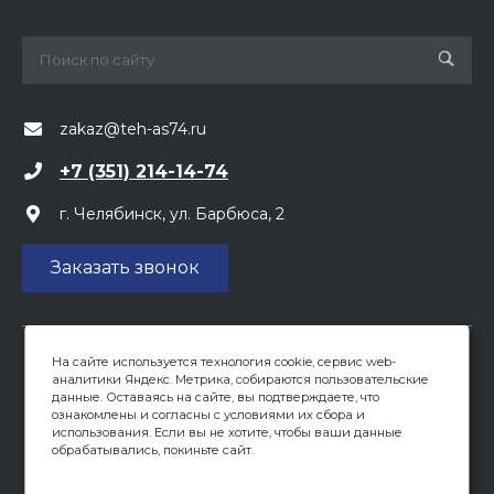
zakaz@teh-as74.ru
+7 (351) 214-14-74
г. Челябинск, ул. Барбюса, 2
Заказать звонок
На сайте используется технология cookie, сервис web-
Вся предоставленная на сайте информация, касающаяся
аналитики Яндекс. Метрика, собираются пользовательские
цен, носит информационный характер и не является
данные. Оставаясь на сайте, вы подтверждаете, что
публичной офертой, определяемой положениями ст 437
ознакомлены и согласны с условиями их сбора и
(2) ГК РФ. Опубликованная на данном сайте информация
использования. Если вы не хотите, чтобы ваши данные
обрабатывались, покиньте сайт.
может быть изменена в любое время без
предварительного уведомления.