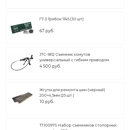
Г7-3 Грибок 7/45 (30 шт)
67 руб.
JTC-1812 Съемник хомутов
универсальный с гибким приводом
600мм
4 500 руб.
Жгуты для ремонта шин (черный)
200×4,5мм (25 шт.)
10 руб.
TT10097S Набор съемников стопорных