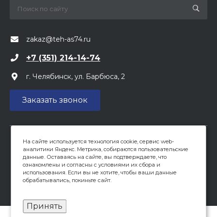
zakaz@teh-as74.ru
+7 (351) 214-14-74
г. Челябинск, ул. Барбюса, 2
Заказать звонок
На сайте используется технология cookie, сервис web-
Вся предоставленная на сайте информация, касающаяся
аналитики Яндекс. Метрика, собираются пользовательские
цен, носит информационный характер и не является
данные. Оставаясь на сайте, вы подтверждаете, что
публичной офертой, определяемой положениями ст 437
ознакомлены и согласны с условиями их сбора и
(2) ГК РФ. Опубликованная на данном сайте информация
использования. Если вы не хотите, чтобы ваши данные
обрабатывались, покиньте сайт.
может быть изменена в любое время без
предварительного уведомления.
Принять