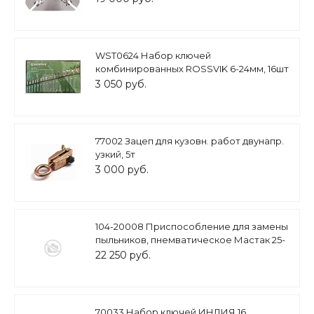
WST0624 Набор ключей
комбинированных ROSSVIK 6-24мм, 16шт
3 050 руб.
77002 Зацеп для кузовн. работ двунапр.
узкий, 5т
3 000 руб.
104-20008 Приспособление для замены
пыльников, пнемватическое Мастак 25-
110 мм
22 250 руб.
70033 Набор ключей ИНДИЯ 16