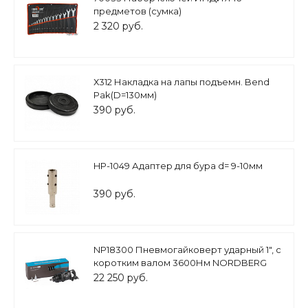
предметов (сумка)
6.7.8.9.10.11.12.13.14.15.16.17.18.19.22.24
2 320 руб.
Х312 Накладка на лапы подъемн. Bend
Pak(D=130мм)
390 руб.
HP-1049 Адаптер для бура d= 9-10мм
390 руб.
NP18300 Пневмогайковерт ударный 1", с
коротким валом 3600Нм NORDBERG
22 250 руб.