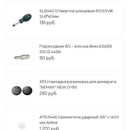
SL6040 Отвертка шлицевая ROSSVIK
SL6*40мм
135 руб.
Переходник б/с - елочка 8мм А345/6
113C/2 445/4
90 руб.
Х113 Накладка резиновая для домкрата
"REMAX" NEW D=90
290 руб.
ATIS3446 Удлинитель ударный 3/4" L=400
мм Airline
1 570 руб.