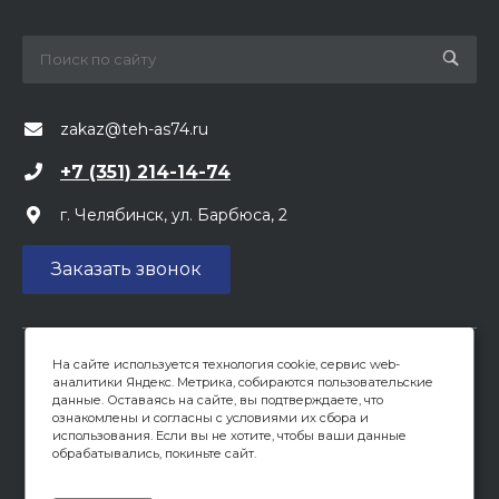
zakaz@teh-as74.ru
+7 (351) 214-14-74
г. Челябинск, ул. Барбюса, 2
Заказать звонок
На сайте используется технология cookie, сервис web-
Вся предоставленная на сайте информация, касающаяся
аналитики Яндекс. Метрика, собираются пользовательские
цен, носит информационный характер и не является
данные. Оставаясь на сайте, вы подтверждаете, что
публичной офертой, определяемой положениями ст 437
ознакомлены и согласны с условиями их сбора и
(2) ГК РФ. Опубликованная на данном сайте информация
использования. Если вы не хотите, чтобы ваши данные
обрабатывались, покиньте сайт.
может быть изменена в любое время без
предварительного уведомления.