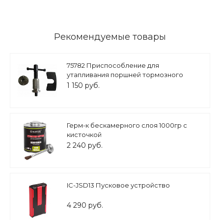
Рекомендуемые товары
75782 Приспособление для
утапливания поршней тормозного
цилиндра
1 150 руб.
Герм-к бескамерного слоя 1000гр с
кисточкой
2 240 руб.
IC-JSD13 Пусковое устройство
4 290 руб.