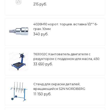
215 руб.
4026M10 корот. торцев. вставка 1/2"" 6-
гран. 10мм
340 руб.
T63002C Кантователь двигателя с
редуктором с поддоном для масла, 450
кг
33 650 руб.
Стенд для окраски деталей,
вращающийся S2N NORDBERG
11 150 руб.