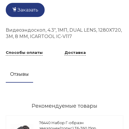
Заказать
Видеоэндоскоп, 4.3", 1МП, DUAL LENS, 1280Х720,
3М, 8 ММ, ICARTOOL IC-V117
Способы оплаты
Доставка
Отзывы
Рекомендуемые товары
76440 Набор Г-образн
звездочек(торкс) Т6-Т60,15пр.