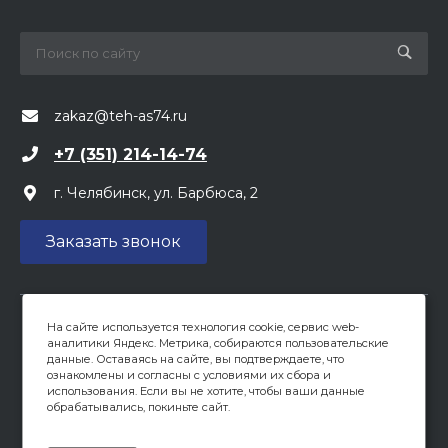
zakaz@teh-as74.ru
+7 (351) 214-14-74
г. Челябинск, ул. Барбюса, 2
Заказать звонок
На сайте используется технология cookie, сервис web-
Вся предоставленная на сайте информация, касающаяся
аналитики Яндекс. Метрика, собираются пользовательские
цен, носит информационный характер и не является
данные. Оставаясь на сайте, вы подтверждаете, что
публичной офертой, определяемой положениями ст 437
ознакомлены и согласны с условиями их сбора и
(2) ГК РФ. Опубликованная на данном сайте информация
использования. Если вы не хотите, чтобы ваши данные
обрабатывались, покиньте сайт.
может быть изменена в любое время без
предварительного уведомления.