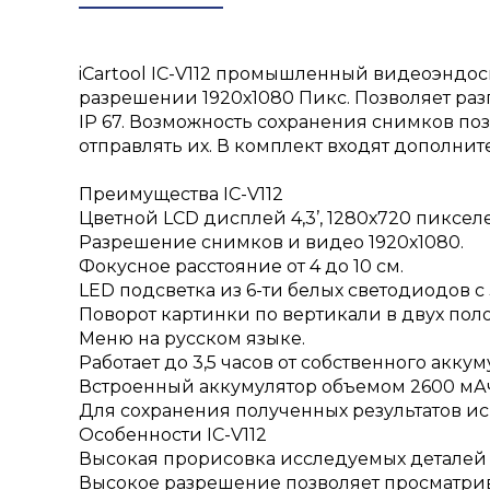
iCartool IC-V112 промышленный видеоэндос
разрешении 1920х1080 Пикс. Позволяет раз
IP 67. Возможность сохранения снимков по
отправлять их. В комплект входят дополни
Преимущества IC-V112
Цветной LCD дисплей 4,3’, 1280х720 пиксел
Разрешение снимков и видео 1920х1080.
Фокусное расстояние от 4 до 10 см.
LED подсветка из 6-ти белых светодиодов 
Поворот картинки по вертикали в двух пол
Меню на русском языке.
Работает до 3,5 часов от собственного аккум
Встроенный аккумулятор объемом 2600 мА
Для сохранения полученных результатов исп
Особенности IC-V112
Высокая прорисовка исследуемых деталей 
Высокое разрешение позволяет просматрив