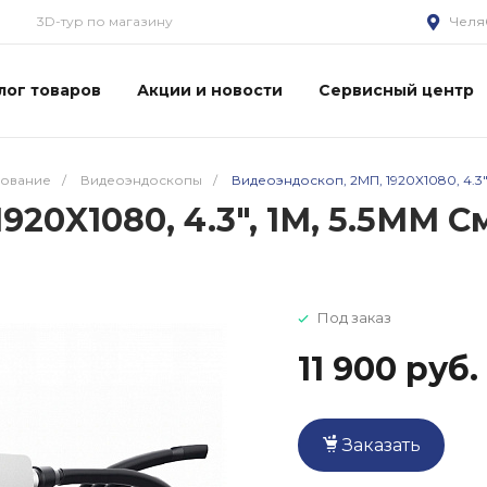
3D-тур по магазину
Челя
лог товаров
Акции и новости
Сервисный центр
дование
/
Видеоэндоскопы
/
Видеоэндоскоп, 2МП, 1920X1080, 4.3"
920X1080, 4.3", 1М, 5.5ММ
Под заказ
11 900 руб.
Заказать