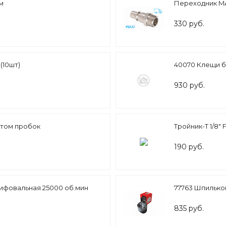
м
Переходник MAX
330 руб.
(10шт)
40070 Клещи б
930 руб.
ктом пробок
Тройник-Т 1/8" F
190 руб.
ифовальная 25000 об.мин
77763 Шпильков
835 руб.