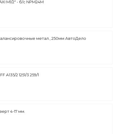
I M1/2" - б/с NPM24M
алансировочные метал., 250мм АвтоДело
FF А135/2 1251/3 259/1
ерт 4-17 мм.