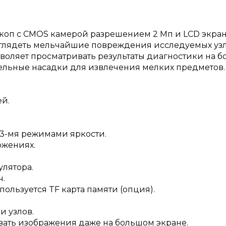
коп с CMOS камерой разрешением 2 Мп и LCD экрано
глядеть мельчайшие повреждения исследуемых узло
зволяет просматривать результаты диагностики на 
тельные насадки для извлечения мелких предметов.
ей.
с 3-мя режимами яркости.
ожениях.
улятора.
ч.
ользуется TF карта памяти (опция).
и узлов.
ать изображения даже на большом экране.