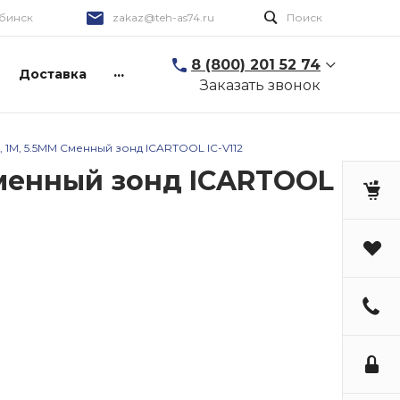
бинск
zakaz@teh-as74.ru
Поиск
8 (800) 201 52 74
...
Доставка
Заказать звонок
, 1М, 5.5ММ Сменный зонд ICARTOOL IC-V112
 Сменный зонд ICARTOOL