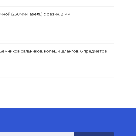
чной (230мм-Газель) с резин. 21мм
ъемников сальников, колец и шлангов, 6 предметов