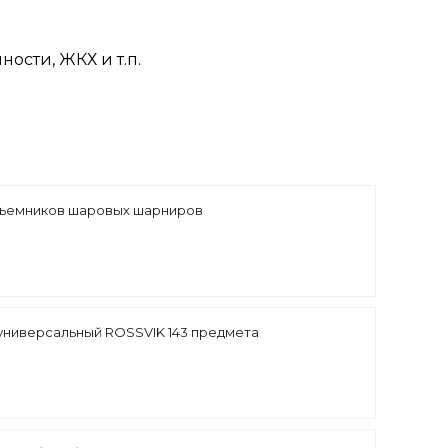
ости, ЖКХ и т.п.
съемников шаровых шарниров
универсальный ROSSVIK 143 предмета