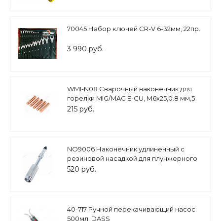
70045 Набор ключей CR-V 6-32мм, 22пр.
3 990 руб.
WMI-N08 Сварочный наконечник для
горелки MIG/MAG E-CU, M6x25,0.8 мм,5
шт
215 руб.
NO9006 Наконечник удлиненный с
резиновой насадкой для плунжерного
шприца
520 руб.
40-717 Ручной перекачивающий насос
500мл. DASS