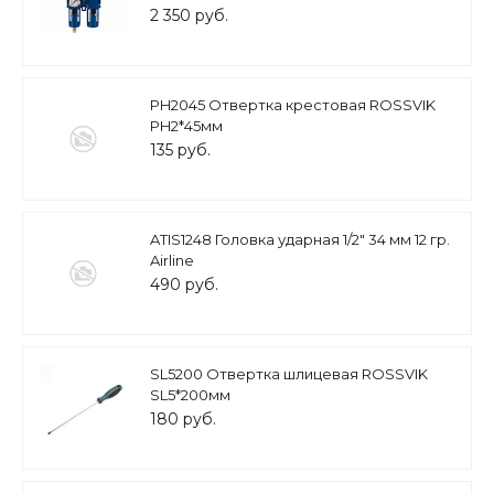
мин
2 350 руб.
PH2045 Отвертка крестовая ROSSVIK
PH2*45мм
135 руб.
ATIS1248 Головка ударная 1/2" 34 мм 12 гр.
Airline
490 руб.
SL5200 Отвертка шлицевая ROSSVIK
SL5*200мм
180 руб.