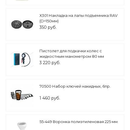
Х301 Накладка на лапы подъемника RAV
(D=150мм)
350 руб.
Пистолет для подкачки колес с
жидкостным манометром 80 мм
NORDBERG TI62
3 220 руб.
70500 Набор ключей накидных, 6пр.
1 460 руб.
55-449 Воронка полиэтиленовая 225 мм.