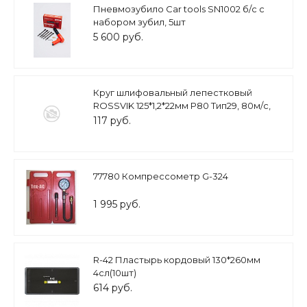
Пневмозубило Car tools SN1002 б/с с
набором зубил, 5шт
5 600 руб.
Круг шлифовальный лепестковый
ROSSVIK 125*1,2*22мм P80 Тип29, 80м/с,
12200об/мин
117 руб.
77780 Компрессометр G-324
1 995 руб.
R-42 Пластырь кордовый 130*260мм
4сл(10шт)
614 руб.