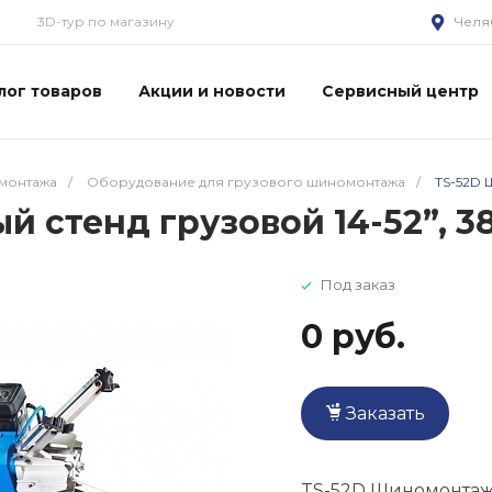
3D-тур по магазину
Челя
лог товаров
Акции и новости
Сервисный центр
монтажа
/
Оборудование для грузового шиномонтажа
/
TS-52D 
 стенд грузовой 14-52”, 3
Под заказ
0 руб.
Заказать
TS-52D Шиномонтажн