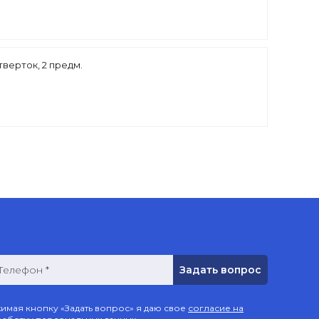
верток, 2 предм.
Телефон *
имая кнопку «Задать вопрос» я даю свое
согласие на