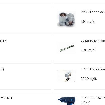
77520 Головка 6
130 руб.
26мм
70525 Ключ нак
280 руб.
шт)
75550 Вилка на
1 160 руб.
"" 22мм
33461-100 Гайк
TONY