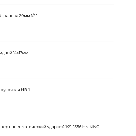
 гранная 20мм 1/2"
идной 14х17мм
грузочная НВ-1
оверт пневматический ударный 1/2", 1356 Нм KING