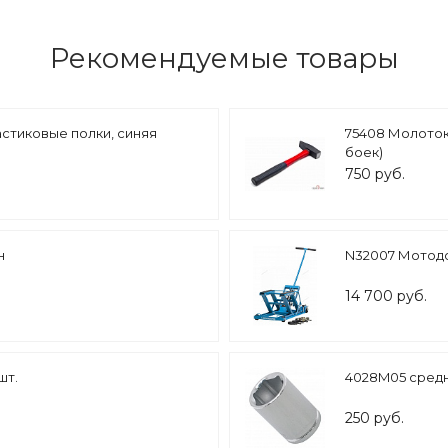
Рекомендуемые товары
астиковые полки, синяя
75408 Молоток
боек)
750 руб.
н
N32007 Мотодом
14 700 руб.
шт.
4028M05 средня
250 руб.