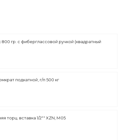
 800 гр. с фиберглассовой ручкой (квадратный
крат подкатной, г/п 500 кг
я торц. вставка 1/2"" XZN, М05