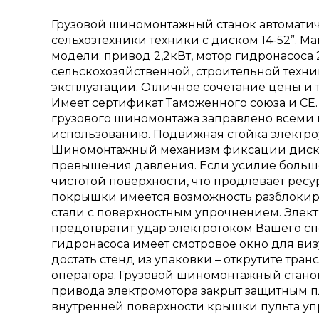
Грузовой шиномонтажный станок автоматич
сельхозтехники техники с диском 14-52”. 
модели: привод 2,2кВт, мотор гидронасоса 
сельскохозяйственной, строительной техн
эксплуатации. Отличное сочетание цены и 
Имеет сертификат Таможенного союза и СЕ
грузового шиномонтажа заправлено всеми
использованию. Подвижная стойка электро
Шиномонтажный механизм фиксации диска 
превышения давления. Если усилие больше 
чистотой поверхности, что продлевает ре
покрышки имеется возможность разблокиро
стали с поверхностным упрочнением. Элект
предотвратит удар электротоком Вашего с
гидронасоса имеет смотровое окно для виз
достать стенд из упаковки – открутите тра
оператора. Грузовой шиномонтажный стан
привода электромотора закрыт защитным п
внутренней поверхности крышки пульта упр