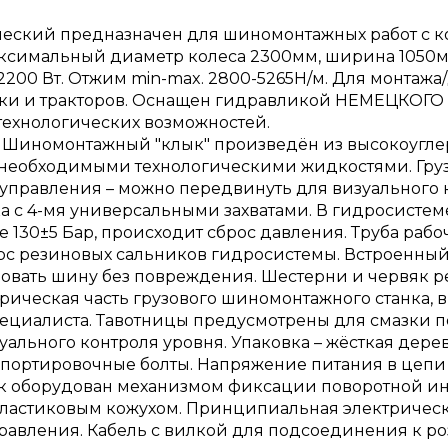
еский предназначен для шиномонтажных работ с ко
Максимальный диаметр колеса 2300мм, ширина 1050м
2200 Вт. Отжим min-max. 2800-5265Н/м. Для монтажа
ики и тракторов. Оснащен гидравликой НЕМЕЦКОГО п
технологических возможностей.
. Шиномонтажный "клык" произведён из высокоугле
 необходимыми технологическими жидкостями. Груз
управления – можно передвинуть для визуального 
с 4-мя универсальными захватами. В гидросистем
130±5 Бар, происходит сброс давления. Труба раб
сурс резиновых сальников гидросистемы. Встроенны
вать шину без повреждения. Шестерни и червяк р
рическая часть грузового шиномонтажного станка, в
пециалиста. Тавотницы предусмотрены для смазки
уального контроля уровня. Упаковка – жёсткая дере
нспортировочные болты. Напряжение питания в цепи 
ок оборудован механизмом фиксации поворотной и
ластиковым кожухом. Принципиальная электрическ
авления. Кабель с вилкой для подсоединения к ро