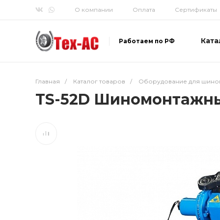
О компании
Оплата
Сертификаты
Ката
Работаем по РФ
Главная
/
Каталог товаров
/
Оборудование для шино
TS-52D Шиномонтажный