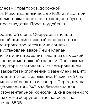
лёсами тракторов, дорожной,
м. Максимальный вес до 1600кг. У данной
/демонтажа покрышек траков, автобусов,
роизводства. Прост и удобен в
родистой стали. Оборудование для
овой шиномонтажный станок готов к
контроля процесса шиномонтажа.
е установлен аварийный клапан
очего цилиндра хонингованная с высокой
й реверс монтажной головки. При зажиме
едуктора изготовлены из легированной
 закрытом исполнении с заземлением, что
 подшипников скольжения. Масляный бак
вянная обрешетка и фанера. Перед тем как
управления – 24В, что безопасно для
нструментальной консоли. Шкив ременного
ая схема оборудования нанесена на
зетке 380В.