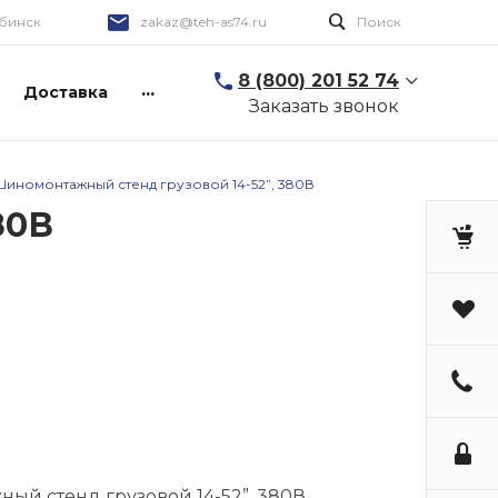
бинск
zakaz@teh-as74.ru
Поиск
8 (800) 201 52 74
...
Доставка
Заказать звонок
Шиномонтажный стенд грузовой 14-52”, 380В
80В
ый стенд грузовой 14-52”, 380В