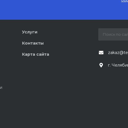
обр
Услуги
Контакты
zakaz@te
Карта сайта
г. Челяби
и