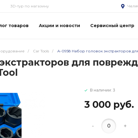
3D-тур по магазину
Челя
лог товаров
Акции и новости
Сервисный центр
борудование
/
Car Tools
/
А-0958 Набор головок экстракторов для п
экстракторов для поврежде
Tool
В наличии: 3
3 000 руб.
-
+