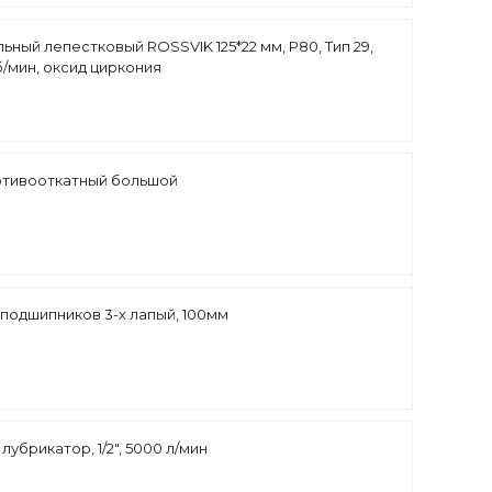
ный лепестковый ROSSVIK 125*22 мм, P80, Тип 29,
об/мин, оксид циркония
отивооткатный большой
 подшипников 3-х лапый, 100мм
лубрикатор, 1/2", 5000 л/мин