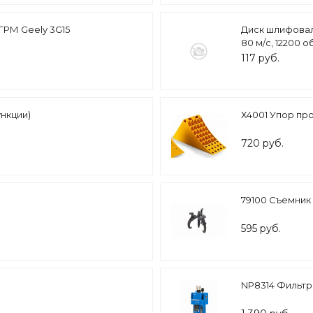
ГРМ Geely 3G15
Диск шлифоваль
80 м/с, 12200 
117 руб.
нкции)
Х4001 Упор пр
720 руб.
79100 Съемник
595 руб.
NP8314 Фильтр 