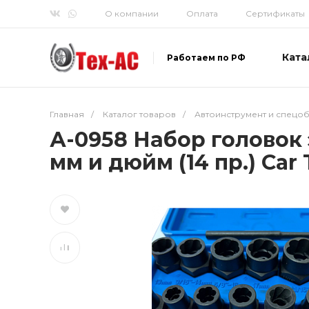
О компании
Оплата
Сертификаты
Ката
Работаем по РФ
Главная
/
Каталог товаров
/
Автоинструмент и спецо
А-0958 Набор головок 
мм и дюйм (14 пр.) Car 