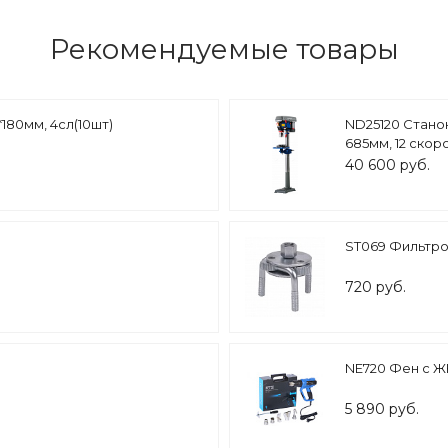
Рекомендуемые товары
180мм, 4сл(10шт)
ND25120 Станок
685мм, 12 скор
40 600 руб.
ST069 Фильтрос
720 руб.
NE720 Фен с ЖК
5 890 руб.