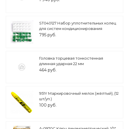
ST040127 Набор уплотнительных колец
для систем кондиционирования
795 руб.
Головка торцевая тонкостенная
длинная ударная 22 мм
464 руб.
951Y Маркировочный мелок (жёлтый), (12
шт/уп.)
100 руб.
A-0970C Ключ динамометрический, 1/2",