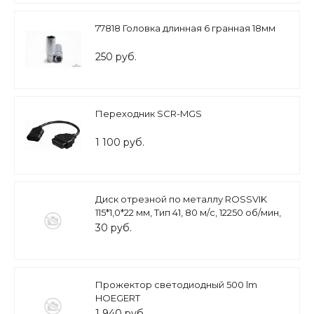
77818 Головка длинная 6 гранная 18мм
250 руб.
Переходник SCR-MGS
1 100 руб.
Диск отрезной по металлу ROSSVIK
115*1,0*22 мм, Тип 41, 80 м/с, 12250 об/мин,
оксид алюминия
30 руб.
Прожектор светодиодный 500 lm
HOEGERT
1 940 руб.